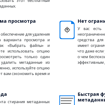
ьзовать этот бесплатный
аданных.
има просмотра
Нет огран
У вас есть 
обеспечение для удаления
неограниченн
а варианта просмотра и
средства для
как «Выбрать файлы» и
имеет ограни
ете использовать опцию
что даже если
росмотреть только один
о чем беспоко
 удалить метаданные из
эффективным д
менно, используйте опцию
т вам сэкономить время и
ода
Быстрая ф
метаданн
нта стирания метаданных