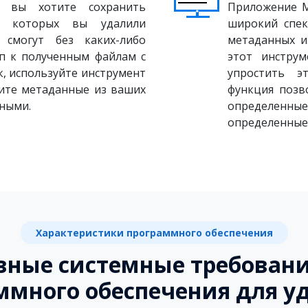
 вы хотите сохранить
Приложение M
з которых вы удалили
широкий спек
 смогут без каких-либо
метаданных и
уп к полученным файлам с
этот инстру
, используйте инструмент
упростить э
лите метаданные из ваших
функция позв
сными.
определенны
определенные
Характеристики программного обеспечения
вные системные требовани
ммного обеспечения для у