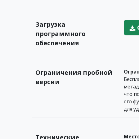
Загрузка
программного
обеспечения
Ограничения пробной
Огра
Беспл
версии
метад
что п
его ф
для у
Технические
Место