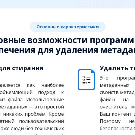
Основные характеристики
овные возможности программ
печения для удаления метад
для стирания
Удалить т
Это програ
деляется как наиболее
метаданных
еобъемлющий подход к
свойств метад
из файла. Использование
файлы на п
метаданных — это простой
очиститель м
й никаких проблем. Кроме
Ваш контент 
ятный пользовательский
Поэтому не
даже люди без технических
безопасности 