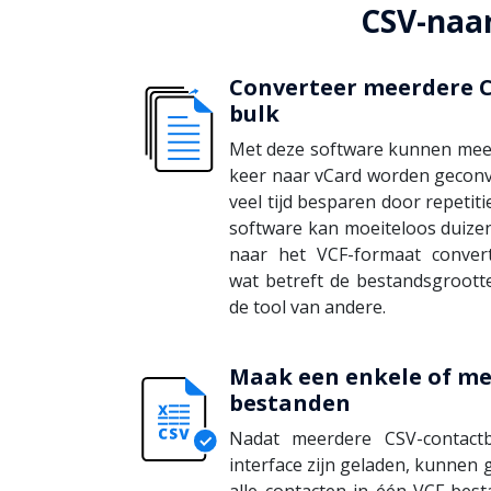
CSV-naar
Converteer meerdere C
bulk
Met deze software kunnen mee
keer naar vCard worden geconv
veel tijd besparen door repetit
software kan moeiteloos duize
naar het VCF-formaat conver
wat betreft de bestandsgrootte
de tool van andere.
Maak een enkele of me
bestanden
Nadat meerdere CSV-contactb
interface zijn geladen, kunnen
alle contacten in één VCF-best