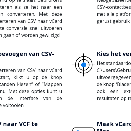
cteren als ze het naar een
CSV-contactbes
llen converteren. Met deze
met alle platf
verteren van CSV naar vCard
gerust gebruik 
e conversie snel uitvoeren
n gaan of worden gewijzigd.
toevoegen van CSV-
Kies het v
Het standaardo
erteren van CSV naar vCard
C:\Users\Ge
tart, klikt u op de knop
uitvoergegevens
standen kiezen” of “Mappen
de knop ‘Blader
nu. Met deze opties kunt u
ook een ext
 in de interface van de
resultaten op te
 voltooien.
 naar VCF te
Maak vCar
Mac