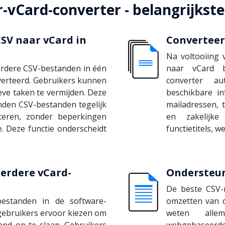
-vCard-converter - belangrijkste
SV naar vCard in
Converteer 
Na voltooiing 
rdere CSV-bestanden in één
naar vCard b
erteerd. Gebruikers kunnen
converter au
ieve taken te vermijden. Deze
beschikbare in
nden CSV-bestanden tegelijk
mailadressen, 
teren, zonder beperkingen
en zakelijke
. Deze functie onderscheidt
functietitels, 
erdere vCard-
Ondersteun
De beste CSV-
estanden in de software-
omzetten van c
 gebruikers ervoor kiezen om
weten allem
and op te slaan. Gebruikers
webgebaseerde