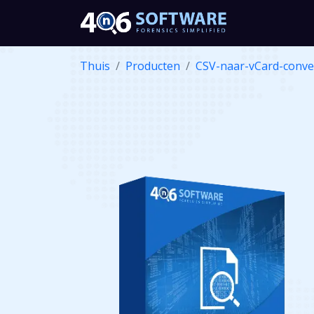
Thuis
Producten
CSV-naar-vCard-conve