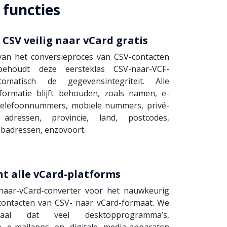
 functies
CSV veilig naar vCard gratis
van het conversieproces van CSV-contacten
ehoudt deze eersteklas CSV-naar-VCF-
tomatisch de gegevensintegriteit. Alle
formatie blijft behouden, zoals namen, e-
telefoonnummers, mobiele nummers, privé-
 adressen, provincie, land, postcodes,
webadressen, enzovoort.
t alle vCard-platforms
naar-vCard-converter voor het nauwkeurig
ontacten van CSV- naar vCard-formaat. We
aal dat veel desktopprogramma’s,
 e-mailapps en digitale media-apparaten