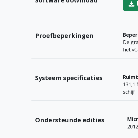
Software download
Proefbeperkingen
Beper
De gra
het vC
Systeem specificaties
Ruimt
131,1 
schijf
Ondersteunde edities
Mic
2012