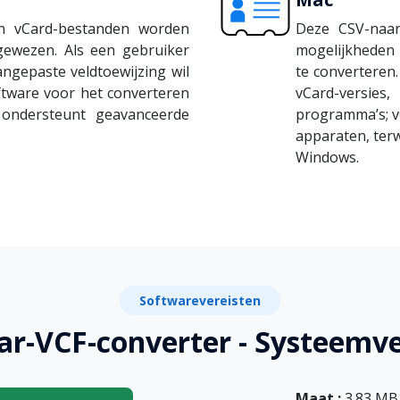
n vCard-bestanden worden
Deze CSV-naar-
gewezen. Als een gebruiker
mogelijkheden
angepaste veldtoewijzing wil
te converteren.
oftware voor het converteren
vCard-versie
ondersteunt geavanceerde
programma’s; v
apparaten, terwi
Windows.
Softwarevereisten
ar-VCF-converter - Systeemve
Maat :
3.83 MB