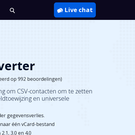
Live chat
verter
eerd op 992 beoordelingen)
sing om CSV-contacten om te zetten
dtoewijzing en universele
er gegevensverlies.
 naar één vCard-bestand
.1, 3.0 en 4.0