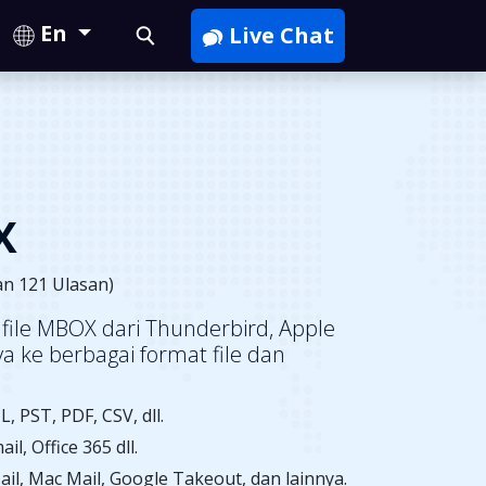
En
Live Chat
X
an 121 Ulasan)
file MBOX dari Thunderbird, Apple
a ke berbagai format file dan
, PST, PDF, CSV, dll.
, Office 365 dll.
l, Mac Mail, Google Takeout, dan lainnya.