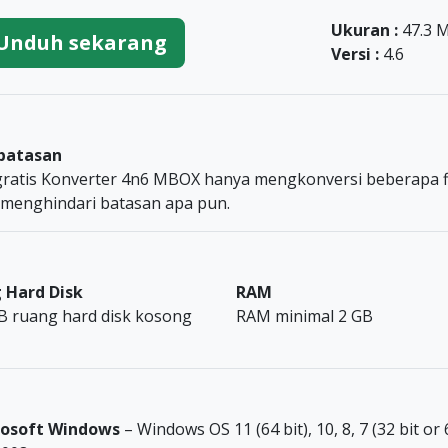
Ukuran :
47.3 
Unduh sekarang
Versi :
4.6
batasan
gratis Konverter 4n6 MBOX hanya mengkonversi beberapa file
 menghindari batasan apa pun.
 Hard Disk
RAM
B ruang hard disk kosong
RAM minimal 2 GB
rosoft Windows
– Windows OS 11 (64 bit), 10, 8, 7 (32 bit o