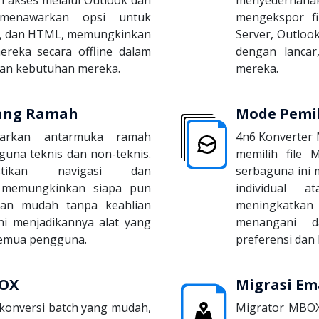
a menawarkan opsi untuk
mengekspor fi
s, dan HTML, memungkinkan
Server, Outloo
eka secara offline dalam
dengan lanca
gan kebutuhan mereka.
mereka.
yang Ramah
Mode Pemi
arkan antarmuka ramah
4n6 Konverter
una teknis dan non-teknis.
memilih file M
stikan navigasi dan
serbaguna ini 
 memungkinkan siapa pun
individual 
gan mudah tanpa keahlian
meningkatkan
ini menjadikannya alat yang
menangani d
semua pengguna.
preferensi dan
BOX
Migrasi E
onversi batch yang mudah,
Migrator MBOX