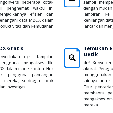
gonversi beberapa kotak
sambil mempe
tur penghemat waktu ini
dengan mudah 
enjadikannya efisien dan
lampiran, ke
menangani data MBOX dalam
kehilangan dat
roduktivitas dan kemudahan
lancar dan menj
OX Gratis
Temukan E
Detik
yediakan opsi tampilan
pengguna mengakses file
4n6 Konverter
X dalam mode konten, Hex
akurat. Pengg
eri pengguna pandangan
menggunakan bi
l mereka, sehingga cocok
lainnya untuk 
an investigasi.
Fitur pencari
membantu pe
mengakses ema
mereka.