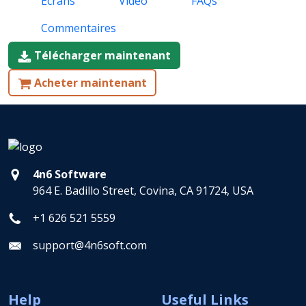
Écrans
Vidéo
FAQs
Commentaires
Télécharger maintenant
Acheter maintenant
4n6 Software
964 E. Badillo Street, Covina, CA 91724, USA
+1 626 521 5559
support@4n6soft.com
Help
Useful Links