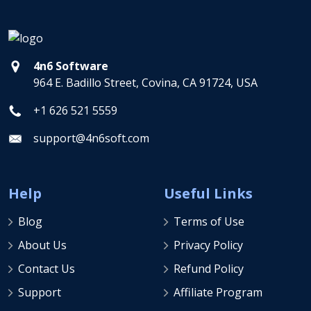
4n6 Software
964 E. Badillo Street, Covina, CA 91724, USA
+1 626 521 5559
support@4n6soft.com
Help
Useful Links
Blog
Terms of Use
About Us
Privacy Policy
Contact Us
Refund Policy
Support
Affiliate Program