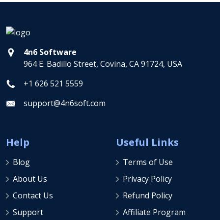
4n6 Software
964 E. Badillo Street, Covina, CA 91724, USA
+1 626 521 5559
support@4n6soft.com
Help
Useful Links
Blog
Terms of Use
About Us
Privacy Policy
Contact Us
Refund Policy
Support
Affiliate Program