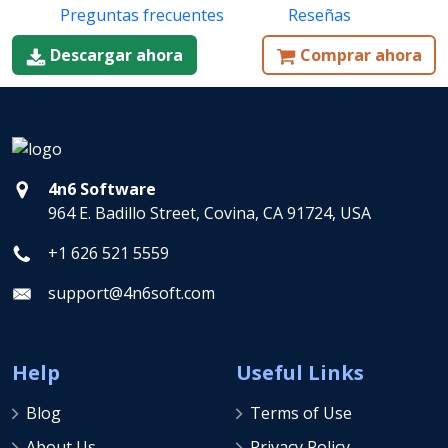
Preguntas frecuentes
Reseñas
Descargar ahora
Comprar ahora
4n6 Software
964 E. Badillo Street, Covina, CA 91724, USA
+1 626 521 5559
support@4n6soft.com
Help
Useful Links
Blog
Terms of Use
About Us
Privacy Policy