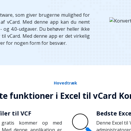
oftware, som giver brugerne mulighed for
ion af vCard. Med denne app kan du nemt
.0- og 4.0-udgaver. Du behøver heller ikke
 til vCard. Med denne app er det virkelig
ver for nogen form for besvær.
Hovedtræk
te funktioner i Excel til vCard K
iler til VCF
Bedste Exce
er gratis kommer op med
Denne Excel til
n. Med denne applikation er
administratore