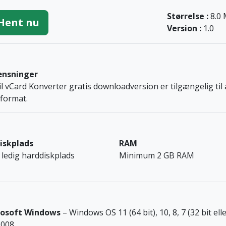
Størrelse :
8.0
Hent nu
Version :
1.0
nsninger
til vCard Konverter gratis downloadversion er tilgængelig til
format.
iskplads
RAM
ledig harddiskplads
Minimum 2 GB RAM
rosoft Windows
– Windows OS 11 (64 bit), 10, 8, 7 (32 bit el
2008