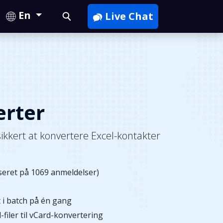
En
Live Chat
erter
 sikkert at konvertere Excel-kontakter
eret på 1069 anmeldelser)
t i batch på én gang
-filer til vCard-konvertering