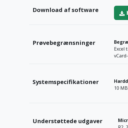
Download af software
Prøvebegrænsninger
Begræ
Excel 
vCard-
Systemspecifikationer
Hardd
10 MB 
Understøttede udgaver
Mic
R2, 