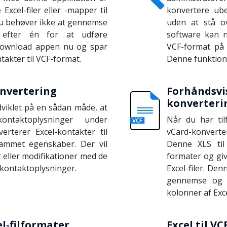
Excel-filer eller -mapper til
konvertere ube
u behøver ikke at gennemse
uden at stå o
n efter én for at udføre
software kan ne
download appen nu og spar
VCF-format på 
takter til VCF-format.
Denne funktion 
onvertering
Forhåndsvi
konverteri
dviklet på en sådan måde, at
ontaktoplysninger under
Når du har tilf
rterer Excel-kontakter til
vCard-konvert
ammet egenskaber. Der vil
Denne XLS til 
 eller modifikationer med de
formater og giv
 kontaktoplysninger.
Excel-filer. De
gennemse og 
kolonner af Exce
el-filformater
Excel til V