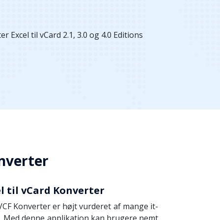
onverter
l til vCard Konverter
 VCF Konverter er højt vurderet af mange it-
r. Med denne applikation kan brugere nemt