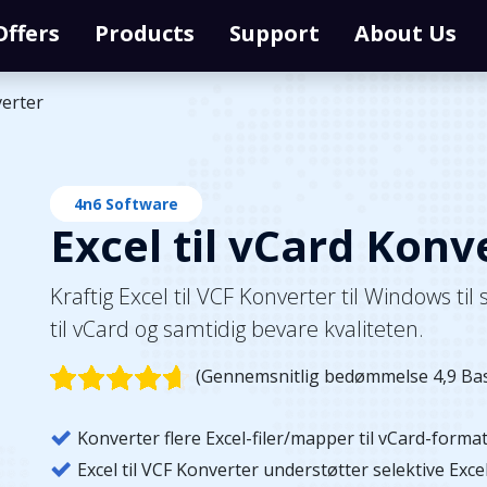
Offers
Products
Support
About Us
verter
4n6 Software
Excel til vCard Konv
Kraftig Excel til VCF Konverter til Windows til
til vCard og samtidig bevare kvaliteten.
(Gennemsnitlig bedømmelse 4,9 Bas
Konverter flere Excel-filer/mapper til vCard-forma
Excel til VCF Konverter understøtter selektive Excel