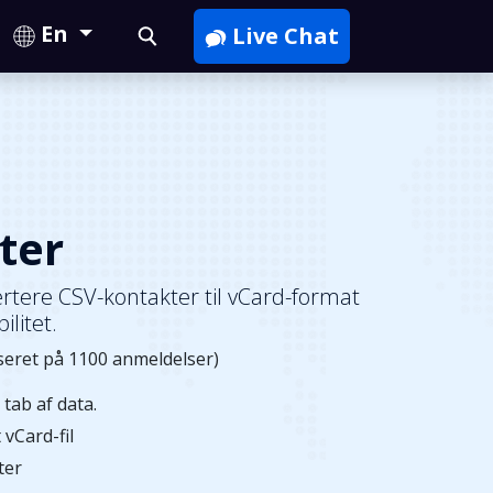
En
Live Chat
ter
vertere CSV-kontakter til vCard-format
litet.
eret på 1100 anmeldelser)
tab af data.
 vCard-fil
ter