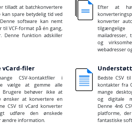
er tilladt at batchkonvertere
Efter at hav
re kan spare betydelig tid ved
konverteringspr
 Denne software kan nemt
konverter auto
er til VCF-format på én gang,
tilgængelig
. Denne funktion adskiller
mailadresser, 
og virksomhed
webadresser og 
e vCard-filer
Understøtt
nge CSV-kontaktfiler i
Bedste CSV til
ere vælge at gemme alle
kontakter fra C
l. Brugere behøver ikke at
mange desktop-
de ønsker at konvertere en
og digitale m
ine CSV til vCard konverter
Denne 4n6 CSV 
igt udføre den ønskede
platforme, der
r ændre information.
fantastiske sof