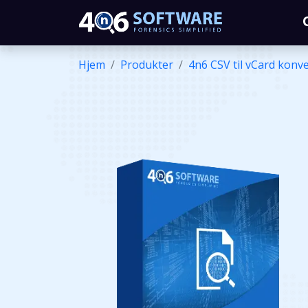
Hjem
Produkter
4n6 CSV til vCard konv