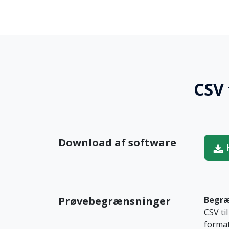
CSV 
Download af software
Prøvebegrænsninger
Begræ
CSV ti
format