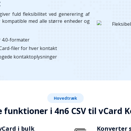
t
iver fuld fleksibilitet ved generering af
 er kompatible med alle større enheder og
er 4.0-formater
vCard-filer for hver kontakt
rogede kontaktoplysninger
Hovedtræk
e funktioner i 4n6 CSV til vCard 
vCard i bulk
Konverter s