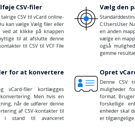
lføje CSV-filer
Vælg den p
talrige CSV til vCard online-
Standarddestina
u kan vælge Vælg filer eller
C:UsersUser Na
 ved at klikke på knappen
en anden mapp
yttige til at afslutte denne
vælge en mappe
ntakter til CSV til VCF File
også mulighed
gemme resultat
r for at konvertere
Opret vCard
Denne CSV ti
g vCard-filer kortlægges
muligheder fo
ilkonvertering. Men hvis en
format. Brugere
gning, når de udfører denne
forskellige 
rtering af CSV-kontakter til
enheder skal du
 i stand til avanceret
er tilgængelige