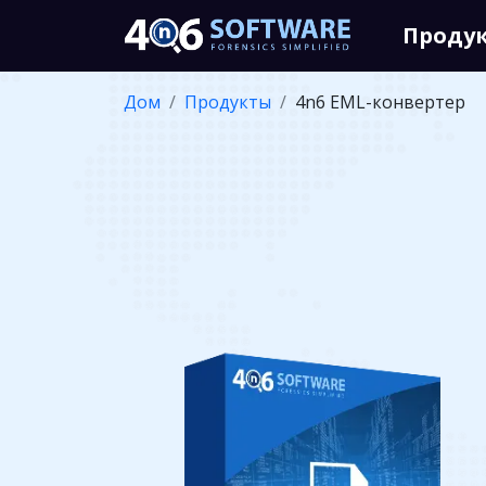
Проду
Дом
Продукты
4n6 EML-конвертер