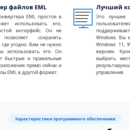
ер файлов EML
Лучший ко
онвертера EML простое в
Это лучшее 
жет использовать его,
пользовател
стой интерфейс. Он не
поддерживает
озволяет сохранять
Windows. Вы 
где угодно. Вам не нужно
Windows 11, 
бы использовать его. Он
версиях. Кр
ет быстрые и правильные
выбрать мес
приложение прямо сейчас и
результирую
лы EML в другой формат.
управления.
Характеристики программного обеспечения