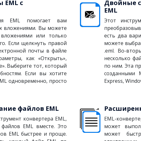
 EML с
Двойные с
EML
ния EML помогает вам
Этот инстру
их вложениями. Вы можете
преобразовыв
 вложениями или только
есть два вар
го. Если щелкнуть правой
можете выбра
ектронной почты в файле
.eml. Во-вто
раметры, как «Открыть»,
несколько фа
е». Выберите тот, который
по ним. Эта п
бностям. Если вы хотите
созданными Mo
EML одновременно, просто
Express, Windo
ание файлов EML
Расширенн
струмент конвертера EML,
EML-конверте
 файлов EML вместе. Это
может выпол
лов EML быстрее и проще.
может быст