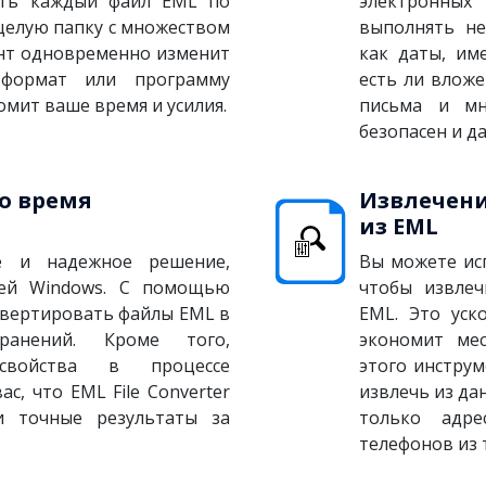
ать каждый файл EML по
электронных
целую папку с множеством
выполнять не
ент одновременно изменит
как даты, им
формат или программу
есть ли вложе
омит ваше время и усилия.
письма и мн
безопасен и д
во время
Извлечен
из EML
е и надежное решение,
Вы можете ис
лей Windows. С помощью
чтобы извле
нвертировать файлы EML в
EML. Это уск
ранений. Кроме того,
экономит ме
свойства в процессе
этого инстру
с, что EML File Converter
извлечь из да
и точные результаты за
только адр
телефонов из 