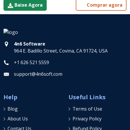
Baixe Agora
Comprar agora
4n6 Software
964 E. Badillo Street, Covina, CA 91724, USA
+1 626 521 5559
support@4n6soft.com
Help
Useful Links
Blog
Terms of Use
About Us
Privacy Policy
Contact Us
Refund Policy