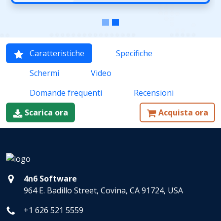
Caratteristiche
Specifiche
Schermi
Video
Domande frequenti
Recensioni
Scarica ora
Acquista ora
4n6 Software
964 E. Badillo Street, Covina, CA 91724, USA
+1 626 521 5559