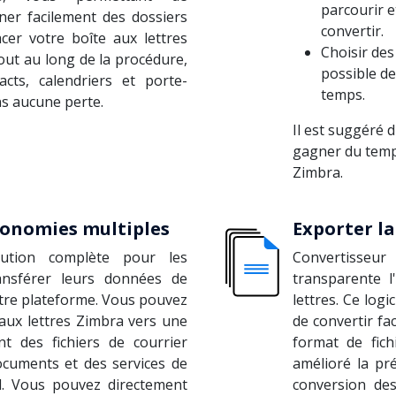
parcourir e
ner facilement des dossiers
convertir.
cer votre boîte aux lettres
Choisir des 
out au long de la procédure,
possible d
cts, calendriers et porte-
temps.
s aucune perte.
Il est suggéré d
gagner du temps
Zimbra.
conomies multiples
Exporter l
lution complète pour les
Convertisse
ansférer leurs données de
transparente l
tre plateforme. Vous pouvez
lettres. Ce log
 aux lettres Zimbra vers une
de convertir fa
t des fichiers de courrier
format de fich
documents et des services de
amélioré la pré
d. Vous pouvez directement
conversion des