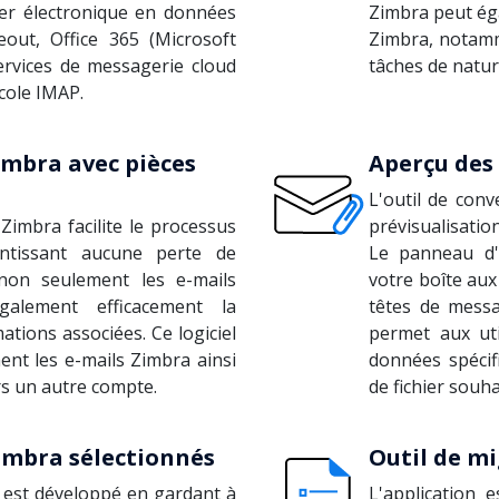
rier électronique en données
Zimbra peut ég
out, Office 365 (Microsoft
Zimbra, notamm
ervices de messagerie cloud
tâches de natur
ocole IMAP.
imbra avec pièces
Aperçu des 
L'outil de conv
Zimbra facilite le processus
prévisualisatio
ntissant aucune perte de
Le panneau d'a
 non seulement les e-mails
votre boîte aux 
alement efficacement la
têtes de messag
ations associées. Ce logiciel
permet aux uti
ent les e-mails Zimbra ainsi
données spécif
rs un autre compte.
de fichier souhai
Zimbra sélectionnés
Outil de m
a est développé en gardant à
L'application 