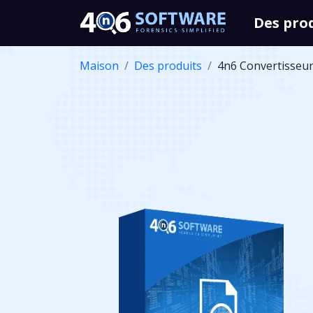
Des pro
Maison
Des produits
4n6 Convertisseu