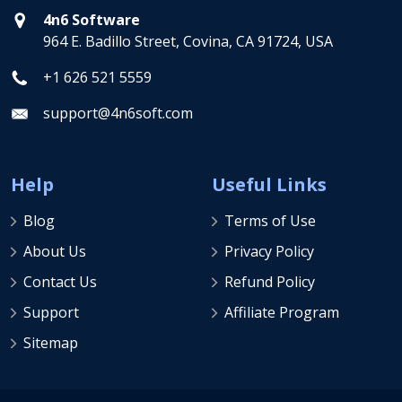
4n6 Software
964 E. Badillo Street, Covina, CA 91724, USA
+1 626 521 5559
support@4n6soft.com
Help
Useful Links
Blog
Terms of Use
About Us
Privacy Policy
Contact Us
Refund Policy
Support
Affiliate Program
Sitemap