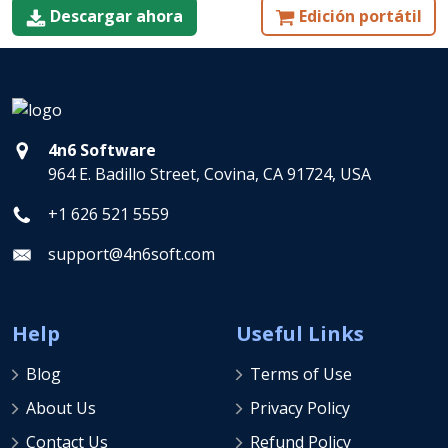
Descargar ahora
Edición portátil
4n6 Software
964 E. Badillo Street, Covina, CA 91724, USA
+1 626 521 5559
support@4n6soft.com
Help
Useful Links
Blog
Terms of Use
About Us
Privacy Policy
Contact Us
Refund Policy