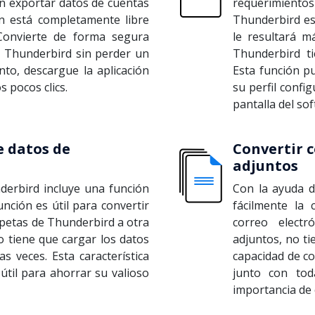
an exportar datos de cuentas
requerimient
ón está completamente libre
Thunderbird est
 Convierte de forma segura
le resultará m
e Thunderbird sin perder un
Thunderbird ti
nto, descargue la aplicación
Esta función p
s pocos clics.
su perfil confi
pantalla del so
e datos de
Convertir c
adjuntos
derbird incluye una función
Con la ayuda d
unción es útil para convertir
fácilmente la 
rpetas de Thunderbird a otra
correo electr
o tiene que cargar los datos
adjuntos, no ti
s veces. Esta característica
capacidad de co
útil para ahorrar su valioso
junto con tod
importancia de 