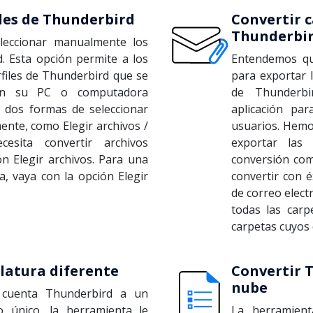
les de Thunderbird
Convertir 
Thunderbi
leccionar manualmente los
d. Esta opción permite a los
Entendemos qu
rfiles de Thunderbird que se
para exportar l
 en su PC o computadora
de Thunderbi
y dos formas de seleccionar
aplicación par
nte, como Elegir archivos /
usuarios. Hemo
cesita convertir archivos
exportar las
n Elegir archivos. Para una
conversión com
, vaya con la opción Elegir
convertir con é
de correo elect
todas las carp
carpetas cuyos 
atura diferente
Convertir T
nube
a cuenta Thunderbird a un
o único, la herramienta le
La herramien