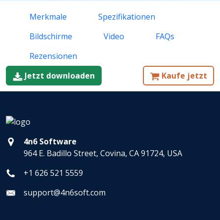
Merkmale
Spezifikationen
Bildschirme
Video
FAQs
Rezensionen
Jetzt downloaden
Kaufe jetzt
4n6 Software
964 E. Badillo Street, Covina, CA 91724, USA
+1 626 521 5559
support@4n6soft.com