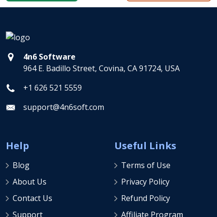
4n6 Software
964 E. Badillo Street, Covina, CA 91724, USA
+1 626 521 5559
support@4n6soft.com
Help
Useful Links
Blog
Terms of Use
About Us
Privacy Policy
Contact Us
Refund Policy
Support
Affiliate Program