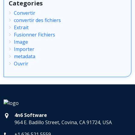
Categories
Convertir
convertir des fichiers
Extrait
Fusionner Fichiers
Image
Importer
metadata
Ouvrir
4n6 Software
964 E. Badillo Street, Covina, CA 91724, USA
+1 626 521 5559