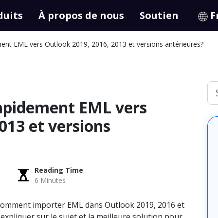
duits
À propos de nous
Soutien
F
nt EML vers Outlook 2019, 2016, 2013 et versions antérieures?
apidement EML vers
013 et versions
Reading Time
6
6 Minutes
 comment importer EML dans Outlook 2019, 2016 et
 expliquer sur le sujet et la meilleure solution pour