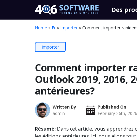
Des pro
Home
»
Fr
»
Importer
»
Comment importer rapideme
Importer
Comment importer r
Outlook 2019, 2016, 2
antérieures?
Written By
Published On
admin
February 26th, 202
Résumé:
Dans cet article, vous apprendrez
les éditions antérieures. Ici, nous allons tout