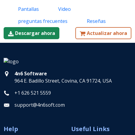
Pantallas
Video
preguntas frecuentes
Reseñas
Descargar ahora
Actualizar ahora
4n6 Software
964 E. Badillo Street, Covina, CA 91724, USA
+1 626 521 5559
support@4n6soft.com
Help
Useful Links