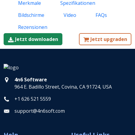
Merkmale
Spezifikationen
Bildschirme
Video
FAQs
Rezensionen
Jetzt downloaden
Jetzt upgraden
4n6 Software
964 E. Badillo Street, Covina, CA 91724, USA
+1 626 521 5559
support@4n6soft.com
Help
Useful Links