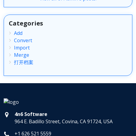
Categories
Add
Convert
Import
Merge
打开档案
4n6 Software
964 E. Badillo Street, Covina, CA 91724, USA
+1 626 521 5559