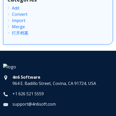
Add
Convert
Import
Merge
打开档案
4n6 Software
964 E. Badillo Street, Covina, CA 91724, USA
+1 626 521 5559
support@4n6soft.com