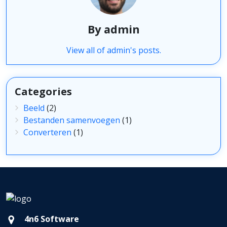
By admin
View all of admin's posts.
Categories
Beeld
(2)
Bestanden samenvoegen
(1)
Converteren
(1)
4n6 Software