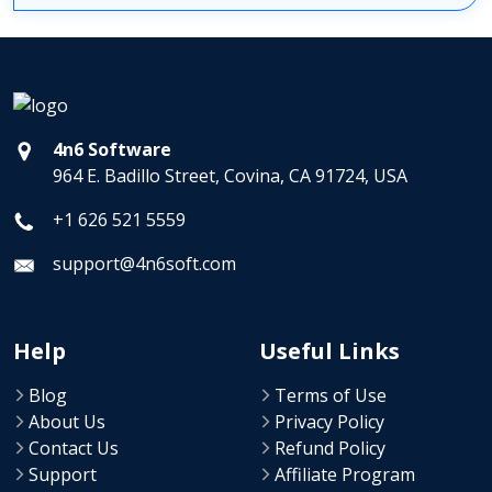
4n6 Software
964 E. Badillo Street, Covina, CA 91724, USA
+1 626 521 5559
support@4n6soft.com
Help
Useful Links
Blog
Terms of Use
About Us
Privacy Policy
Contact Us
Refund Policy
Support
Affiliate Program