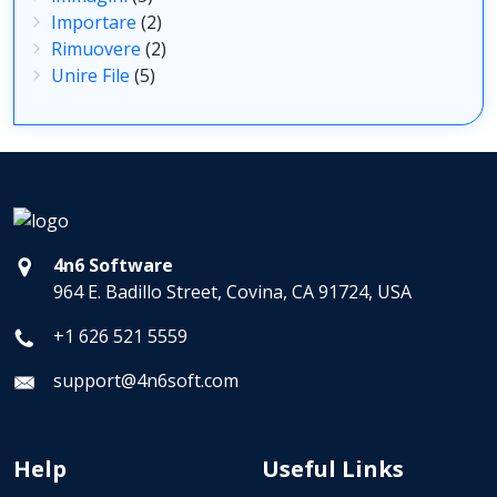
Importare
(2)
Rimuovere
(2)
Unire File
(5)
4n6 Software
964 E. Badillo Street, Covina, CA 91724, USA
+1 626 521 5559
support@4n6soft.com
Help
Useful Links