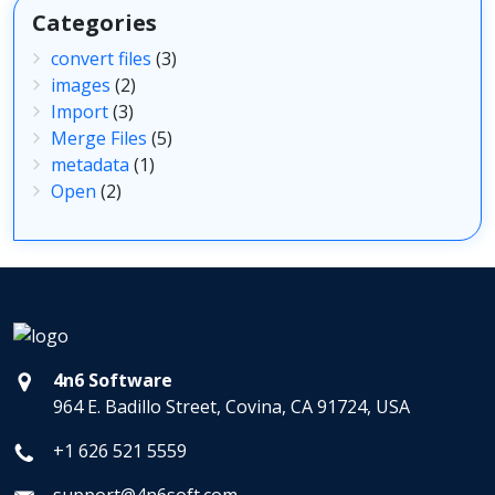
Categories
convert files
(3)
images
(2)
Import
(3)
Merge Files
(5)
metadata
(1)
Open
(2)
4n6 Software
964 E. Badillo Street, Covina, CA 91724, USA
+1 626 521 5559
support@4n6soft.com