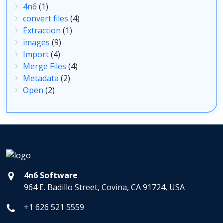
4n6
(1)
convert files
(4)
Extraction
(1)
images
(9)
Import
(4)
Merge Files
(4)
Metadata
(2)
Open
(2)
4n6 Software
964 E. Badillo Street, Covina, CA 91724, USA
+1 626 521 5559