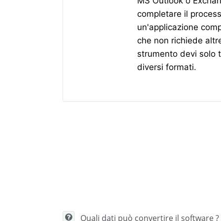
MS Outlook o Exchan
completare il process
un'applicazione com
che non richiede altr
strumento devi solo tr
diversi formati.
Quali dati può convertire il software ?