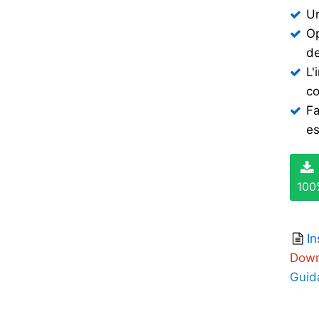
Un
Op
de
L'
co
Fa
es
100
In
Down
Guid