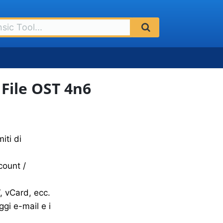
File OST 4n6
iti di
count /
, vCard, ecc.
gi e-mail e i