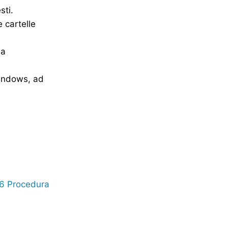
sti.
 cartelle
la
 Windows, ad
n6 Procedura