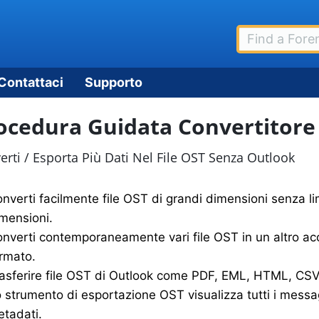
Contattaci
Supporto
ocedura Guidata Convertitore 
erti / Esporta Più Dati Nel File OST Senza Outlook
nverti facilmente file OST di grandi dimensioni senza lim
mensioni.
nverti contemporaneamente vari file OST in un altro ac
rmato.
asferire file OST di Outlook come PDF, EML, HTML, CSV
 strumento di esportazione OST visualizza tutti i messag
tadati.