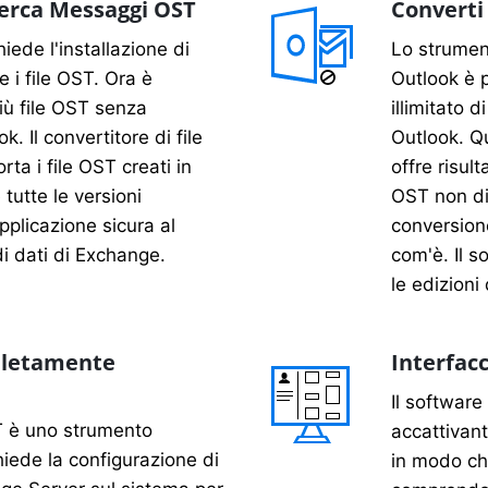
Cerca Messaggi OST
Converti
iede l'installazione di
Lo strumen
e i file OST. Ora è
Outlook è 
iù file OST senza
illimitato 
k. Il convertitore di file
Outlook. Q
ta i file OST creati in
offre risult
tutte le versioni
OST non di
plicazione sicura al
conversion
di dati di Exchange.
com'è. Il s
le edizion
letamente
Interfacc
Il software
T è uno strumento
accattivant
iede la configurazione di
in modo ch