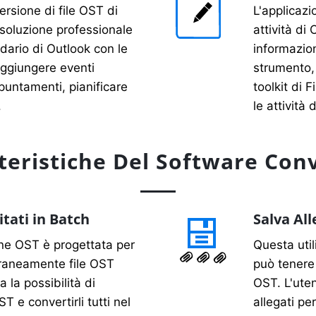
ersione di file OST di
L'applicazi
 soluzione professionale
attività di
ndario di Outlook con le
informazio
ggiungere eventi
strumento, 
ppuntamenti, pianificare
toolkit di 
.
le attività 
teristiche Del Software Conv
itati in Batch
Salva All
ione OST è progettata per
Questa util
raneamente file OST
può tenere t
ha la possibilità di
OST. L'uten
ST e convertirli tutti nel
allegati pe