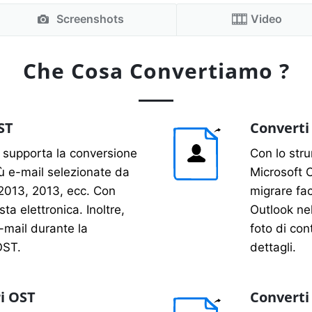
Screenshots
Video
Che Cosa Convertiamo ?
ST
Converti
T supporta la conversione
Con lo str
iù e-mail selezionate da
Microsoft O
2013, 2013, ecc. Con
migrare fac
ta elettronica. Inoltre,
Outlook nel
-mail durante la
foto di cont
OST.
dettagli.
i OST
Converti