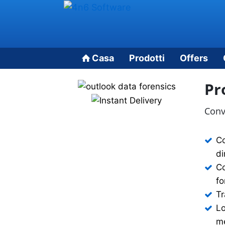
Casa
Prodotti
Offers
Pr
Conv
Co
di
Co
fo
Tr
Lo
me