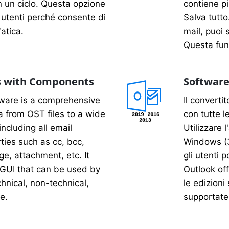
n un ciclo. Questa opzione
contiene pi
 utenti perché consente di
Salva tutto
atica.
mail, puoi s
Questa funz
es with Components
Softwar
ware is a comprehensive
Il convert
a from OST files to a wide
con tutte l
including all email
Utilizzare l
ties such as cc, bcc,
Windows (32 
ge, attachment, etc. It
gli utenti 
 GUI that can be used by
Outlook off
chnical, non-technical,
le edizioni
e.
supportate.