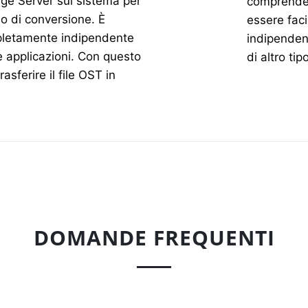
ge Server sul sistema per
comprender
o di conversione. È
essere faci
pletamente indipendente
indipenden
e applicazioni. Con questo
di altro tipo
asferire il file OST in
DOMANDE FREQUENTI