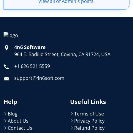
View all of Admin's posts.
4n6 Software
964 E. Badillo Street, Covina, CA 91724, USA
+1 626 521 5559
support@4n6soft.com
Help
Useful Links
Blog
Terms of Use
About Us
Privacy Policy
Contact Us
Refund Policy