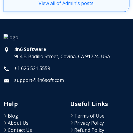
View all of Admin's posts.
4n6 Software
964 E. Badillo Street, Covina, CA 91724, USA
+1 626 521 5559
support@4n6soft.com
Help
Useful Links
Blog
Terms of Use
About Us
Privacy Policy
Contact Us
Refund Policy