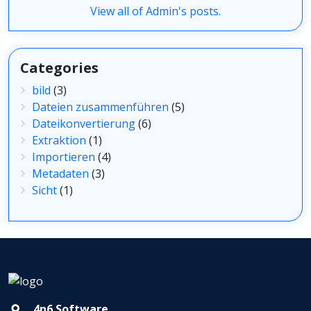
View all of Admin's posts.
Categories
bild
(3)
Dateien zusammenführen
(5)
Dateikonvertierung
(6)
Extraktion
(1)
Importieren
(4)
Metadaten
(3)
Sicht
(1)
4n6 Software