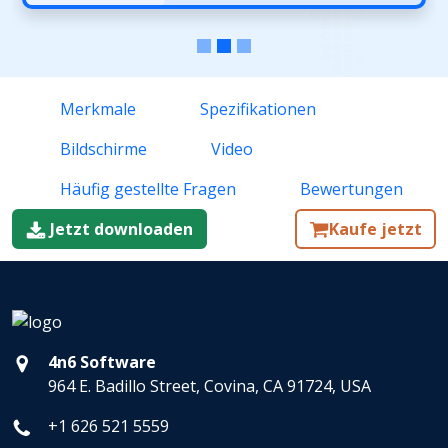
Merkmale
Spezifikationen
Bildschirme
Video
Häufig gestellte Fragen
Bewertungen
Jetzt downloaden
Kaufe jetzt
4n6 Software
964 E. Badillo Street, Covina, CA 91724, USA
+1 626 521 5559