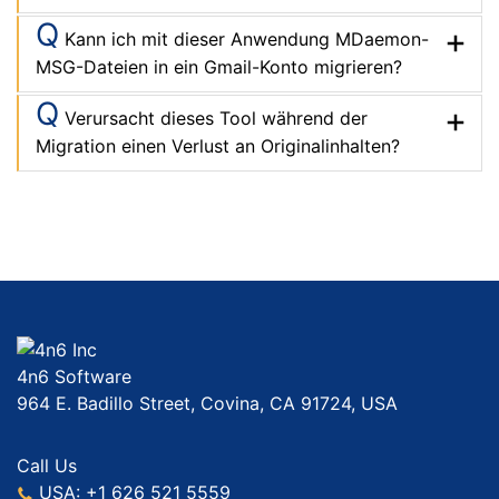
Q
Verursacht dieses Tool während der
Migration einen Verlust an Originalinhalten?
4n6 Software
964 E. Badillo Street, Covina, CA 91724, USA
Call Us
USA: +1 626 521 5559
Help
Useful Links
Blog
Terms of Use
About Us
Privacy Policy