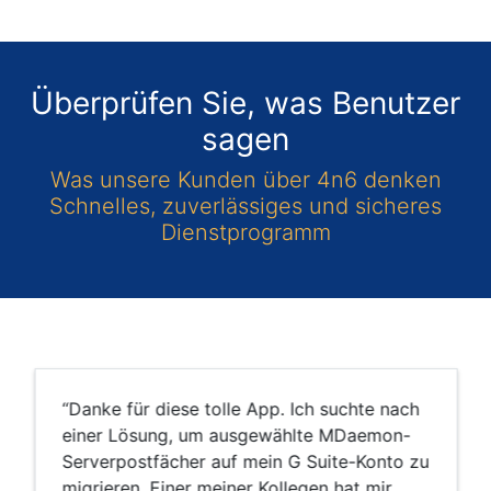
Überprüfen Sie, was Benutzer
sagen
Was unsere Kunden über 4n6 denken
Schnelles, zuverlässiges und sicheres
Dienstprogramm
“Danke für diese tolle App. Ich suchte nach
einer Lösung, um ausgewählte MDaemon-
Serverpostfächer auf mein G Suite-Konto zu
migrieren. Einer meiner Kollegen hat mir